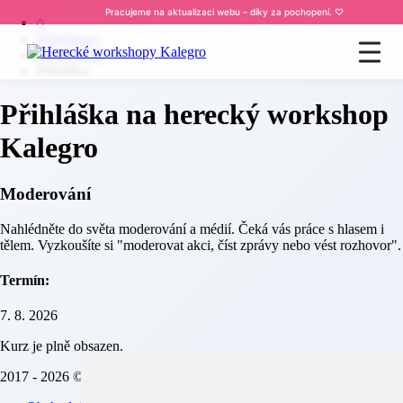
Pracujeme na aktualizaci webu – díky za pochopení. ♡
⌂
Workshopy
Moderování
Přihláška
Přihláška na herecký workshop
Kalegro
Moderování
Nahlédněte do světa moderování a médií. Čeká vás práce s hlasem i
tělem. Vyzkoušíte si "moderovat akci, číst zprávy nebo vést rozhovor".
Termín:
7. 8. 2026
Kurz je plně obsazen.
2017 - 2026 © Herecké workshopy Kalegro