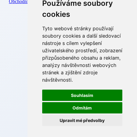
Používáme soubory
Obchodní podmínky
|
Podmínky ochrany osobních údajů
|
Zásady
cookies
cookies
Tyto webové stránky používají
soubory cookies a další sledovací
nástroje s cílem vylepšení
uživatelského prostředí, zobrazení
přizpůsobeného obsahu a reklam,
analýzy návštěvnosti webových
stránek a zjištění zdroje
návštěvnosti.
Souhlasím
Odmítám
Upravit mé předvolby